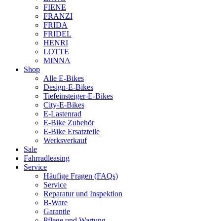
FIENE
FRANZI
FRIDA
FRIDEL
HENRI
LOTTE
MINNA
Shop
Alle E-Bikes
Design-E-Bikes
Tiefeinsteiger-E-Bikes
City-E-Bikes
E-Lastenrad
E-Bike Zubehör
E-Bike Ersatzteile
Werksverkauf
Sale
Fahrradleasing
Service
Häufige Fragen (FAQs)
Service
Reparatur und Inspektion
B-Ware
Garantie
Pflege und Wartung