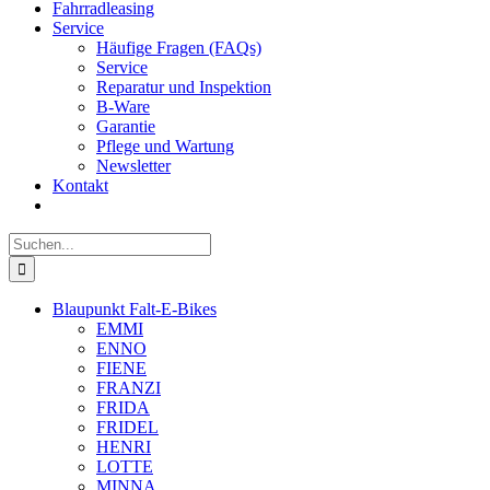
Fahrradleasing
Service
Häufige Fragen (FAQs)
Service
Reparatur und Inspektion
B-Ware
Garantie
Pflege und Wartung
Newsletter
Kontakt
Suche
nach:
Blaupunkt Falt-E-Bikes
EMMI
ENNO
FIENE
FRANZI
FRIDA
FRIDEL
HENRI
LOTTE
MINNA