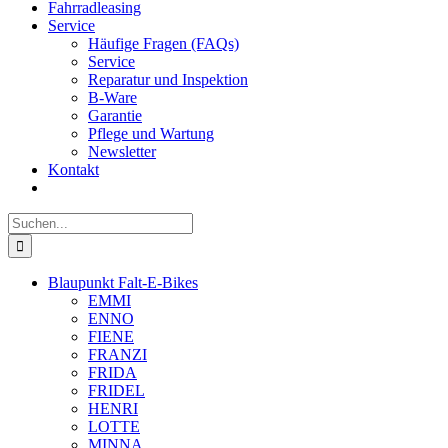
Fahrradleasing
Service
Häufige Fragen (FAQs)
Service
Reparatur und Inspektion
B-Ware
Garantie
Pflege und Wartung
Newsletter
Kontakt
Suche
nach:
Blaupunkt Falt-E-Bikes
EMMI
ENNO
FIENE
FRANZI
FRIDA
FRIDEL
HENRI
LOTTE
MINNA