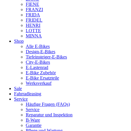
FIENE
FRANZI
FRIDA
FRIDEL
HENRI
LOTTE
MINNA
Shop
Alle E-Bikes
Design-E-Bikes
Tiefeinsteiger-E-Bikes
City-E-Bikes
E-Lastenrad
E-Bike Zubehör
E-Bike Ersatzteile
Werksverkauf
Sale
Fahrradleasing
Service
Häufige Fragen (FAQs)
Service
Reparatur und Inspektion
B-Ware
Garantie
Pflege und Wartung