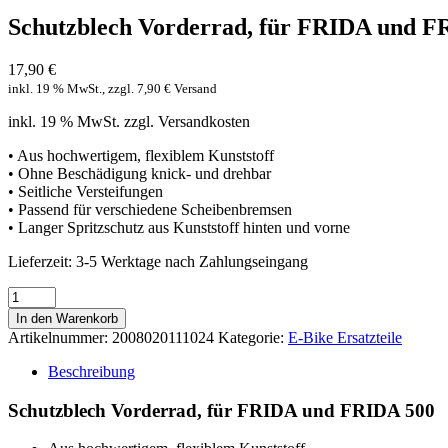
Schutzblech Vorderrad, für FRIDA und F
17,90
€
inkl. 19 % MwSt., zzgl. 7,90 € Versand
inkl. 19 % MwSt.
zzgl. Versandkosten
• Aus hochwertigem, flexiblem Kunststoff
• Ohne Beschädigung knick- und drehbar
• Seitliche Versteifungen
• Passend für verschiedene Scheibenbremsen
• Langer Spritzschutz aus Kunststoff hinten und vorne
Lieferzeit:
3-5 Werktage nach Zahlungseingang
Schutzblech
Vorderrad,
In den Warenkorb
für
Artikelnummer:
2008020111024
Kategorie:
E-Bike Ersatzteile
FRIDA
und
Beschreibung
FRIDA
500
Schutzblech Vorderrad, für FRIDA und FRIDA 500
Menge