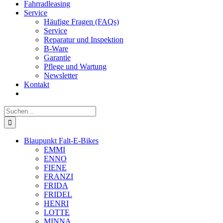
Fahrradleasing
Service
Häufige Fragen (FAQs)
Service
Reparatur und Inspektion
B-Ware
Garantie
Pflege und Wartung
Newsletter
Kontakt
Suche
nach:
Blaupunkt Falt-E-Bikes
EMMI
ENNO
FIENE
FRANZI
FRIDA
FRIDEL
HENRI
LOTTE
MINNA