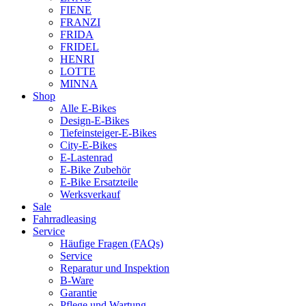
FIENE
FRANZI
FRIDA
FRIDEL
HENRI
LOTTE
MINNA
Shop
Alle E-Bikes
Design-E-Bikes
Tiefeinsteiger-E-Bikes
City-E-Bikes
E-Lastenrad
E-Bike Zubehör
E-Bike Ersatzteile
Werksverkauf
Sale
Fahrradleasing
Service
Häufige Fragen (FAQs)
Service
Reparatur und Inspektion
B-Ware
Garantie
Pflege und Wartung